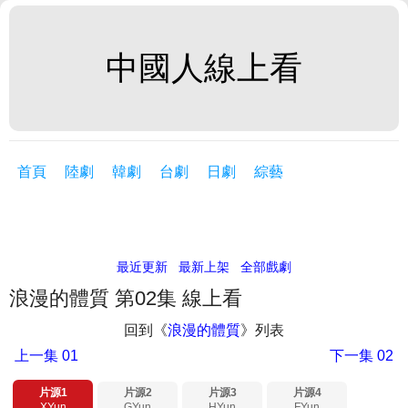
中國人線上看
首頁
陸劇
韓劇
台劇
日劇
綜藝
最近更新
最新上架
全部戲劇
浪漫的體質 第02集 線上看
回到《
浪漫的體質
》列表
上一集
01
下一集
02
片源1
片源2
片源3
片源4
XYun
GYun
HYun
FYun