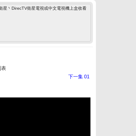
丶DirecTV衛星電視或中文電視機上盒收看
列表
下一集
01