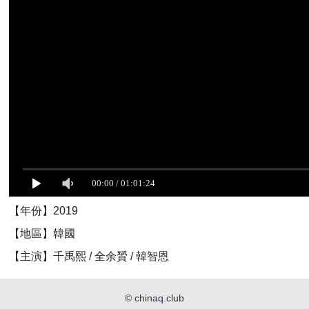
【年份】2019
【地區】韓國
【主演】千禹熙 / 全余贇 / 韓智恩
©
chinaq.club