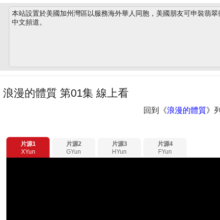
本站設置於美國加州灣區以服務海外華人同胞，美國朋友可申裝翡翠衛星
中文頻道。
浪漫的體質 第01集 線上看
回到《
浪漫的體質
》
片源1
片源2
片源3
片源4
XYun
GYun
HYun
FYun