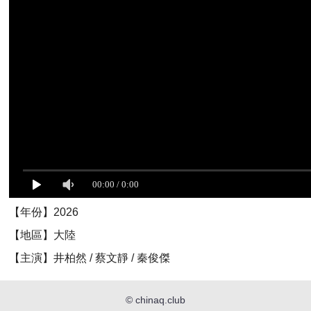
【年份】2026
【地區】大陸
【主演】井柏然 / 蔡文靜 / 秦俊傑
©
chinaq.club