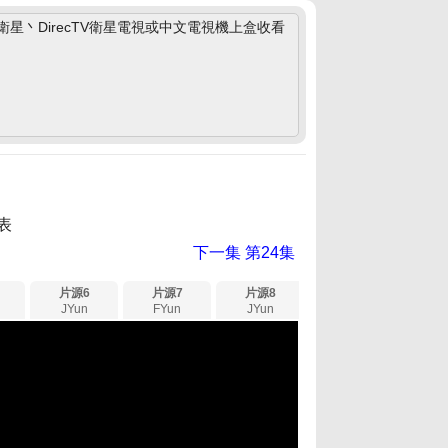
丶DirecTV衛星電視或中文電視機上盒收看
表
下一集
第24集
片源6
片源7
片源8
JYun
FYun
JYun