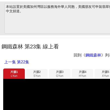
本站設置於美國加州灣區以服務海外華人同胞，美國朋友可申裝翡翠衛星
中文頻道。
鋼鐵森林 第23集 線上看
回到《
鋼鐵森林
》列
上一集
第22集
片源1
片源2
片源3
片源4
片源5
LYun
SYun
GYun
HYun
XYun