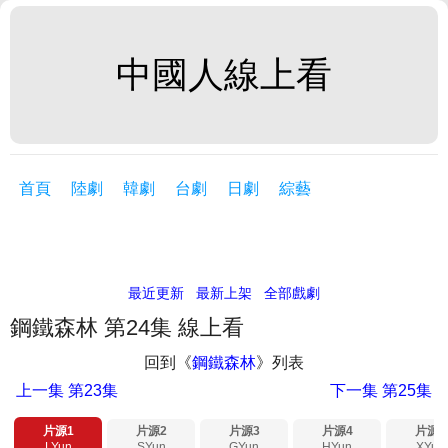
中國人線上看
首頁
陸劇
韓劇
台劇
日劇
綜藝
最近更新
最新上架
全部戲劇
鋼鐵森林 第24集 線上看
回到《
鋼鐵森林
》列表
上一集
第23集
下一集
第25集
片源1
片源2
片源3
片源4
片源5
LYun
SYun
GYun
HYun
XYun