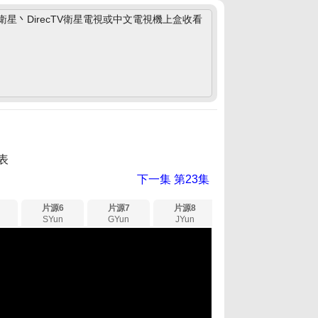
丶DirecTV衛星電視或中文電視機上盒收看
表
下一集
第23集
片源6
片源7
片源8
SYun
GYun
JYun