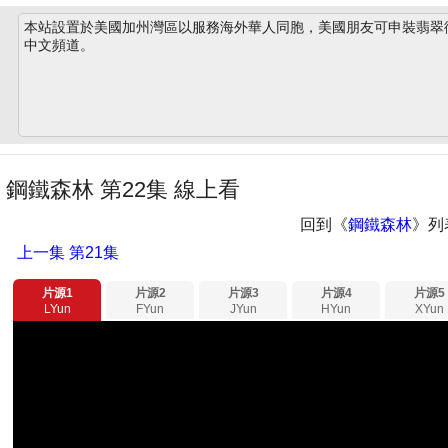
本站設置於美國加州灣區以服務海外華人同胞，美國朋友可申裝翡翠衛星
中文頻道。
鋼鐵森林 第22集 線上看
回到《
鋼鐵森林
》列
上一集
第21集
片源1
片源2
片源3
片源4
片源5
LYun
FYun
JYun
HYun
XYun