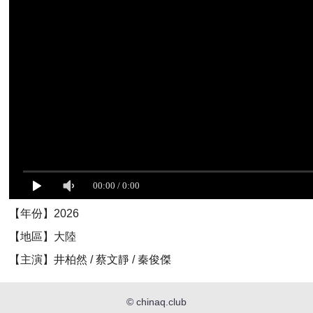
【年份】2026
【地區】大陸
【主演】井柏然 / 蔡文靜 / 秦俊傑
©
chinaq.club