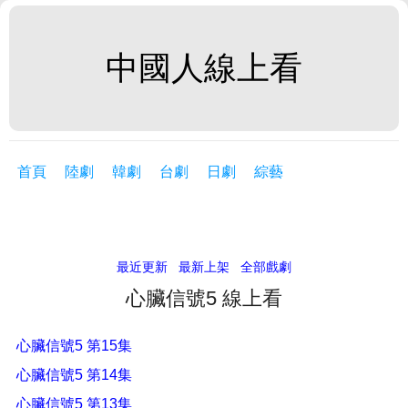
中國人線上看
首頁
陸劇
韓劇
台劇
日劇
綜藝
最近更新
最新上架
全部戲劇
心臟信號5 線上看
心臟信號5 第15集
心臟信號5 第14集
心臟信號5 第13集