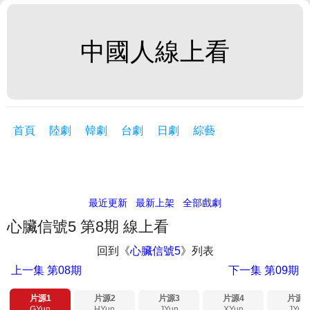
中國人線上看
首頁
陸劇
韓劇
台劇
日劇
綜藝
最近更新
最新上架
全部戲劇
心臟信號5 第8期 線上看
回到《
心臟信號5
》列表
上一集
第08期
下一集
第09期
片源1
片源2
片源3
片源4
片源5
GYun
HYun
JYun
XYun
JYun