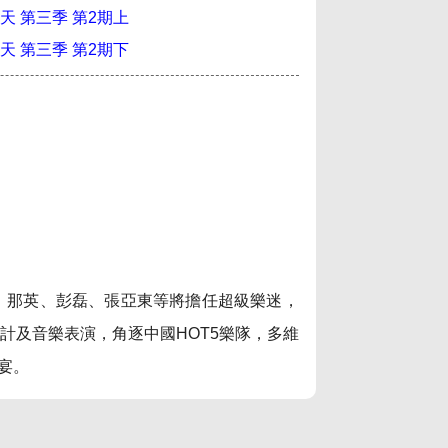
天 第三季 第2期上
天 第三季 第2期下
、那英、彭磊、張亞東等將擔任超級樂迷，
計及音樂表演，角逐中國HOT5樂隊，多維
宴。