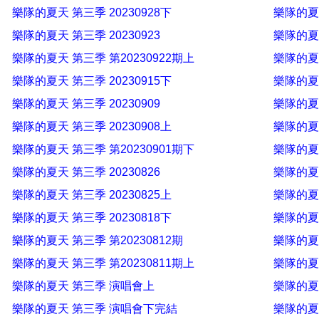
樂隊的夏天 第三季 20230928下
樂隊的夏天
樂隊的夏天 第三季 20230923
樂隊的夏天
樂隊的夏天 第三季 第20230922期上
樂隊的夏天
樂隊的夏天 第三季 20230915下
樂隊的夏天
樂隊的夏天 第三季 20230909
樂隊的夏天
樂隊的夏天 第三季 20230908上
樂隊的夏天
樂隊的夏天 第三季 第20230901期下
樂隊的夏天
樂隊的夏天 第三季 20230826
樂隊的夏天
樂隊的夏天 第三季 20230825上
樂隊的夏天
樂隊的夏天 第三季 20230818下
樂隊的夏天
樂隊的夏天 第三季 第20230812期
樂隊的夏天
樂隊的夏天 第三季 第20230811期上
樂隊的夏天
樂隊的夏天 第三季 演唱會上
樂隊的夏
樂隊的夏天 第三季 演唱會下完結
樂隊的夏