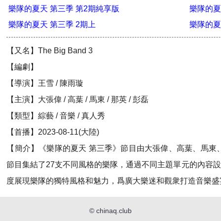
樂隊的夏天 第三季 第2期純享版
樂隊的夏
樂隊的夏天 第三季 2期上
樂隊的夏
【又名】The Big Band 3
【編劇】
【導演】王雪 / 陳雨璇
【主演】大張偉 / 高葉 / 馬東 / 那英 / 彭磊
【類型】綜藝 / 音樂 / 真人秀
【首播】2023-08-11(大陸)
【簡介】《樂隊的夏天 第三季》節目由大張偉、高葉、馬東
節目集結了27支不同風格的樂隊，通過不同主題單元的內容設
度展現樂隊的獨特風格和魅力，爲廣大樂迷和觀衆打造音樂盛
©
chinaq.club