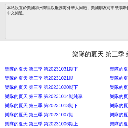
本站設置於美國加州灣區以服務海外華人同胞，美國朋友可申裝翡翠衛星
中文頻道。
樂隊的夏天 第三季
樂隊的夏天 第三季 第20231031期下
樂隊的夏天
樂隊的夏天 第三季 第20231021期
樂隊的夏天
樂隊的夏天 第三季 第20231020期下
樂隊的夏天
樂隊的夏天 第三季 第20231014期純享
樂隊的夏天
樂隊的夏天 第三季 第20231013期下
樂隊的夏天
樂隊的夏天 第三季 第20231007期
樂隊的夏天
樂隊的夏天 第三季 第20231006期上
樂隊的夏天