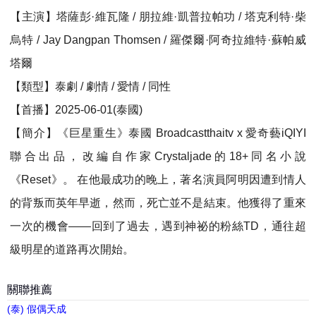
【主演】塔薩彭·維瓦隆 / 朋拉維·凱普拉帕功 / 塔克利特·柴
烏特 / Jay Dangpan Thomsen / 羅傑爾·阿奇拉維特·蘇帕威
塔爾
【類型】泰劇 / 劇情 / 愛情 / 同性
【首播】2025-06-01(泰國)
【簡介】《巨星重生》泰國 Broadcastthaitv x 愛奇藝iQIYI
聯合出品，改編自作家Crystaljade的18+同名小說
《Reset》。 在他最成功的晚上，著名演員阿明因遭到情人
的背叛而英年早逝，然而，死亡並不是結束。他獲得了重來
一次的機會——回到了過去，遇到神祕的粉絲TD，通往超
級明星的道路再次開始。
關聯推薦
(泰) 假偶天成