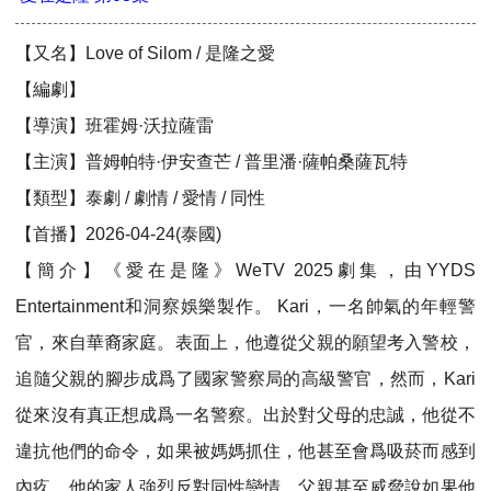
【又名】Love of Silom / 是隆之愛
【編劇】
【導演】班霍姆·沃拉薩雷
【主演】普姆帕特·伊安查芒 / 普里潘·薩帕桑薩瓦特
【類型】泰劇 / 劇情 / 愛情 / 同性
【首播】2026-04-24(泰國)
【簡介】《愛在是隆》WeTV 2025劇集，由YYDS
Entertainment和洞察娛樂製作。 Kari，一名帥氣的年輕警
官，來自華裔家庭。表面上，他遵從父親的願望考入警校，
追隨父親的腳步成爲了國家警察局的高級警官，然而，Kari
從來沒有真正想成爲一名警察。出於對父母的忠誠，他從不
違抗他們的命令，如果被媽媽抓住，他甚至會爲吸菸而感到
內疚。他的家人強烈反對同性戀情，父親甚至威脅說如果他