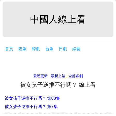
中國人線上看
首頁
陸劇
韓劇
台劇
日劇
綜藝
最近更新
最新上架
全部戲劇
被女孩子逆推不行嗎？ 線上看
被女孩子逆推不行嗎？ 第08集
被女孩子逆推不行嗎？ 第7集