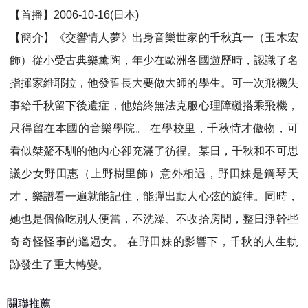
【首播】2006-10-16(日本)
【簡介】《交響情人夢》出身音樂世家的千秋真一（玉木宏
飾）從小受古典樂薰陶，年少在歐洲各國遊歷時，認識了名
指揮家維耶拉，他發誓長大要做大師的學生。可一次飛機失
事給千秋留下後遺症，他始終無法克服心理障礙搭乘飛機，
只得留在本國的音樂學院。 在學校里，千秋恃才傲物，可
看似桀驁不馴的他內心卻充滿了彷徨。某日，千秋和不可思
議少女野田惠（上野樹里飾）意外相遇，野田妹是鋼琴天
才，樂譜看一遍就能記住，能彈出動人心弦的旋律。同時，
她也是個偷吃別人便當，不洗澡、不收拾房間，整日淨幹些
奇奇怪怪事的邋遢女。 在野田妹的影響下，千秋的人生軌
跡發生了重大轉變。
關聯推薦