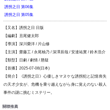
誘拐之日 第06集
誘拐之日 第05集
【又名】誘拐之日 日版
【編劇】丑尾健太郎
【導演】深川榮洋 / 片山修
【主演】齋藤工 / 永尾柚乃 / 深澤辰哉 / 安達祐實 / 鈴木浩介
【類型】日劇 / 劇情 / 懸疑
【首播】2025-07-08(日本)
【簡介】《誘拐之日》心優しきマヌケな誘拐犯と記憶喪失
の天才少女が、危機を乗り越えながら身に覚えのない殺人
事件の謎に挑むミステリー。
關聯推薦