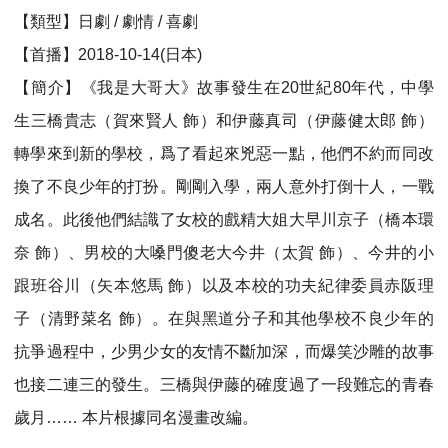
【類型】日劇 / 劇情 / 喜劇
【首播】2018-10-14(日本)
【簡介】《我是大哥大》故事發生在20世紀80年代，中學
生三橋貴志（賀來賢人 飾）和伊藤真司（伊藤健太郎 飾）
轉學來到新的學校，爲了看起來兇惡一點，他們不約而同改
換了不良少年的打扮。剛剛入學，兩人意外打倒十人，一戰
成名。此後他們結識了女校的戲精大姐大早川京子（橋本環
奈 飾）、男校的大嗓門傻老大今井（太賀 飾）、今井的小
跟班谷川（矢本悠馬 飾）以及本校的功夫紀律委員赤阪理
子（清野菜名 飾）。在與黑道分子和其他學校不良少年的
抗爭過程中，少男少女的友情不斷加深，而爆笑沙雕的故事
也接二連三的發生。三橋與伊藤的確度過了一段難忘的青春
歲月…… 本片根據同名漫畫改編。