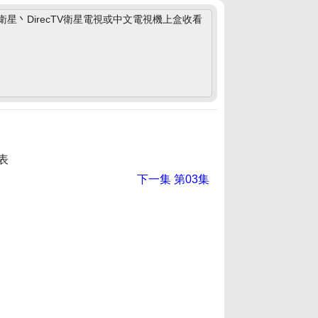
丶DirecTV衛星電視或中文電視機上盒收看
表
下一集
第03集