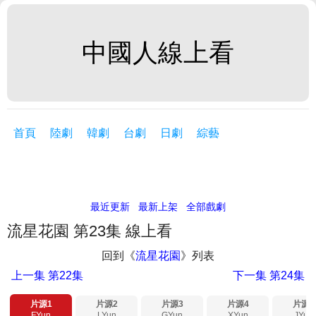
中國人線上看
首頁
陸劇
韓劇
台劇
日劇
綜藝
最近更新
最新上架
全部戲劇
流星花園 第23集 線上看
回到《
流星花園
》列表
上一集
第22集
下一集
第24集
片源1
片源2
片源3
片源4
片源5
FYun
LYun
GYun
XYun
JYun