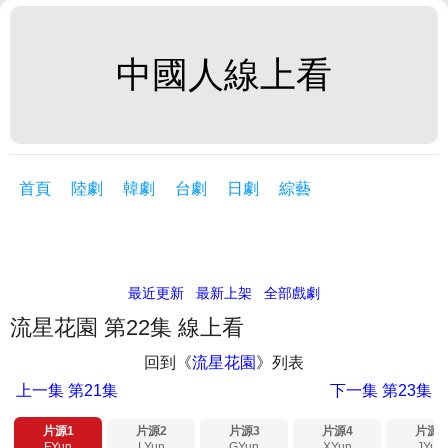
中國人線上看
首頁
陸劇
韓劇
台劇
日劇
綜藝
最近更新
最新上架
全部戲劇
流星花園 第22集 線上看
回到《
流星花園
》列表
上一集
第21集
下一集
第23集
片源1
片源2
片源3
片源4
片源5
FYun
LYun
GYun
XYun
JYun