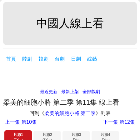
中國人線上看
首頁
陸劇
韓劇
台劇
日劇
綜藝
最近更新
最新上架
全部戲劇
柔美的細胞小將 第二季 第11集 線上看
回到《
柔美的細胞小將 第二季
》列表
上一集
第10集
下一集
第12集
片源1
片源2
片源3
片源4
XYun
GYun
JYun
JYun