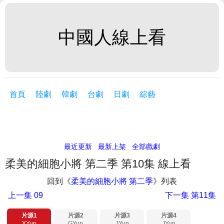
中國人線上看
首頁
陸劇
韓劇
台劇
日劇
綜藝
最近更新
最新上架
全部戲劇
柔美的細胞小將 第二季 第10集 線上看
回到《
柔美的細胞小將 第二季
》列表
上一集
09
下一集
第11集
片源1
片源2
片源3
片源4
XYun
GYun
JYun
JYun