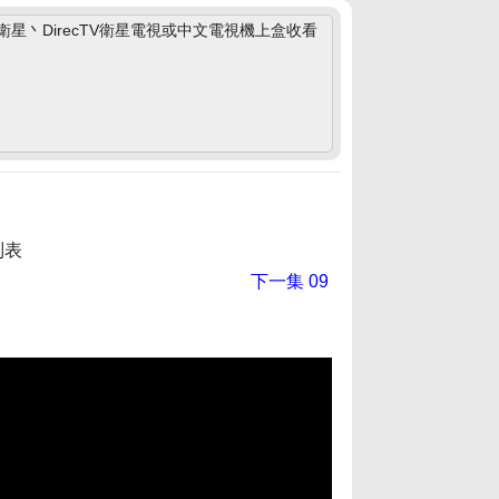
丶DirecTV衛星電視或中文電視機上盒收看
列表
下一集
09