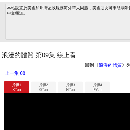
本站設置於美國加州灣區以服務海外華人同胞，美國朋友可申裝翡翠衛星
中文頻道。
浪漫的體質 第09集 線上看
回到《
浪漫的體質
》
上一集
08
片源1
片源2
片源3
片源4
XYun
GYun
HYun
FYun