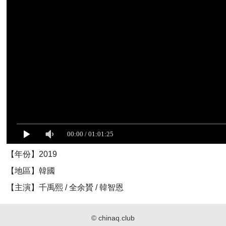
【年份】2019
【地區】韓國
【主演】千禹熙 / 全余贇 / 韓智恩
©
chinaq.club