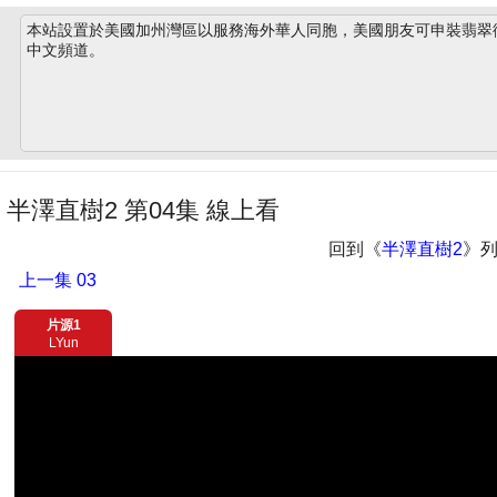
本站設置於美國加州灣區以服務海外華人同胞，美國朋友可申裝翡翠衛星
中文頻道。
半澤直樹2 第04集 線上看
回到《
半澤直樹2
》
上一集
03
片源1
LYun