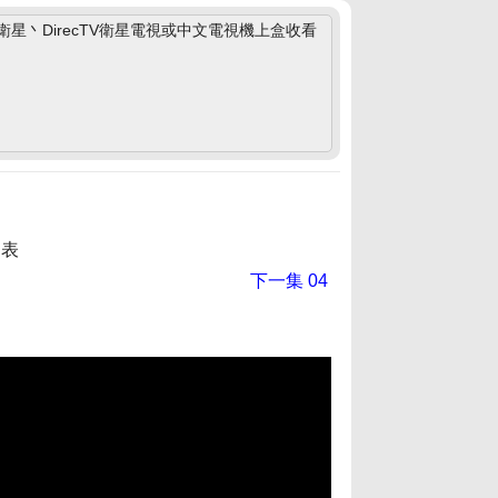
丶DirecTV衛星電視或中文電視機上盒收看
列表
下一集
04