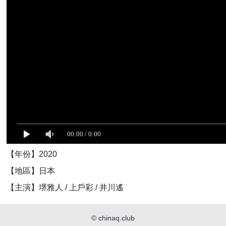
【年份】2020
【地區】日本
【主演】堺雅人 / 上戶彩 / 井川遙
©
chinaq.club