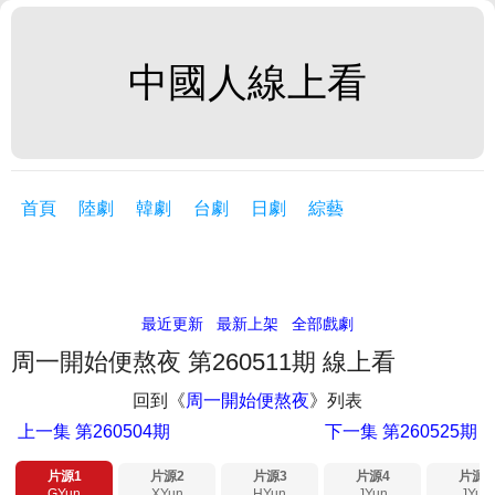
中國人線上看
首頁
陸劇
韓劇
台劇
日劇
綜藝
最近更新
最新上架
全部戲劇
周一開始便熬夜 第260511期 線上看
回到《
周一開始便熬夜
》列表
上一集
第260504期
下一集
第260525期
片源1
片源2
片源3
片源4
片源5
GYun
XYun
HYun
JYun
JYun