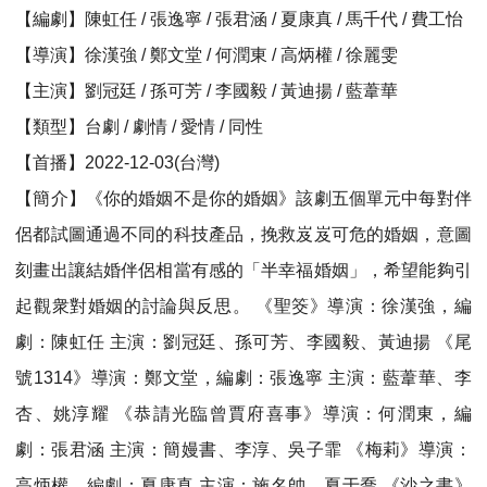
【編劇】陳虹任 / 張逸寧 / 張君涵 / 夏康真 / 馬千代 / 費工怡
【導演】徐漢強 / 鄭文堂 / 何潤東 / 高炳權 / 徐麗雯
【主演】劉冠廷 / 孫可芳 / 李國毅 / 黃迪揚 / 藍葦華
【類型】台劇 / 劇情 / 愛情 / 同性
【首播】2022-12-03(台灣)
【簡介】《你的婚姻不是你的婚姻》該劇五個單元中每對伴
侶都試圖通過不同的科技產品，挽救岌岌可危的婚姻，意圖
刻畫出讓結婚伴侶相當有感的「半幸福婚姻」，希望能夠引
起觀衆對婚姻的討論與反思。 《聖筊》導演：徐漢強，編
劇：陳虹任 主演：劉冠廷、孫可芳、李國毅、黃迪揚 《尾
號1314》導演：鄭文堂，編劇：張逸寧 主演：藍葦華、李
杏、姚淳耀 《恭請光臨曾賈府喜事》導演：何潤東，編
劇：張君涵 主演：簡嫚書、李淳、吳子霏 《梅莉》導演：
高炳權，編劇：夏康真 主演：施名帥、夏于喬 《沙之書》