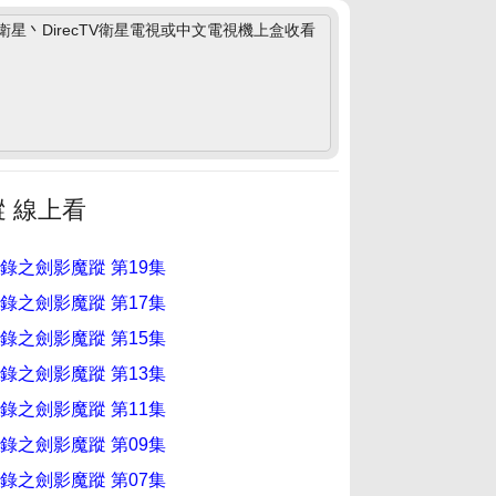
丶DirecTV衛星電視或中文電視機上盒收看
 線上看
錄之劍影魔蹤 第19集
錄之劍影魔蹤 第17集
錄之劍影魔蹤 第15集
錄之劍影魔蹤 第13集
錄之劍影魔蹤 第11集
錄之劍影魔蹤 第09集
錄之劍影魔蹤 第07集