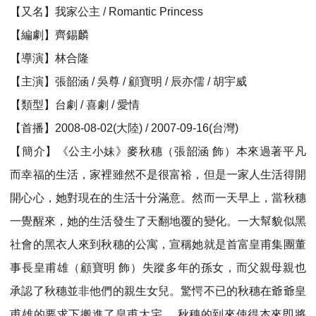
【又名】我家公主 / Romantic Princess
【編劇】齊錫麟
【導演】林合隆
【主演】張韶涵 / 吳尊 / 顧寶明 / 辰亦儒 / 胡宇威
【類型】台劇 / 喜劇 / 愛情
【首播】2008-08-02(大陸) / 2007-09-16(台灣)
【簡介】《公主小妹》麥秋穗（張韶涵 飾）本來過著平凡
而幸福的生活，家裡雖然不是很富裕，但是一家人生活得開
開心心，她對現在的生活十分滿意。然而一天早上，當秋穗
一覺醒來，她的生活發生了天翻地覆的變化。一大幫貌似黑
社會的黑衣人來到秋穗的公寓，宣稱她就是首富皇甫集團董
事長皇甫雄（顧寶明 飾）失蹤多年的孫女，而父親母親也
承認了秋穗並非他們的親生女兒。驚愕不已的秋穗在爺爺皇
甫雄的要求下搬進了皇甫大宅。 秋穗的到來使得本來即將