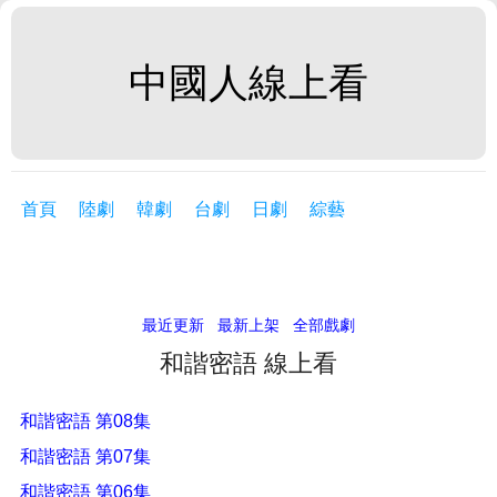
中國人線上看
首頁
陸劇
韓劇
台劇
日劇
綜藝
最近更新
最新上架
全部戲劇
和諧密語 線上看
和諧密語 第08集
和諧密語 第07集
和諧密語 第06集