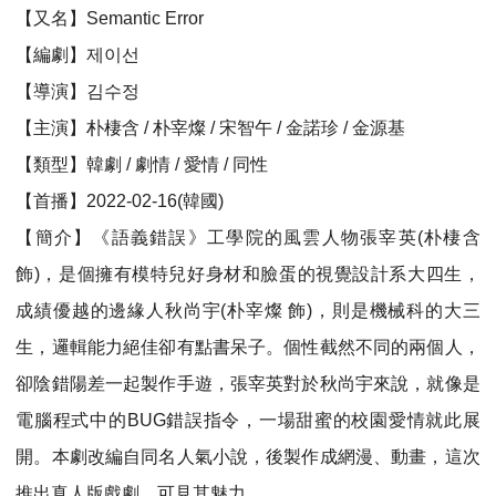
【又名】Semantic Error
【編劇】제이선
【導演】김수정
【主演】朴棲含 / 朴宰燦 / 宋智午 / 金諾珍 / 金源基
【類型】韓劇 / 劇情 / 愛情 / 同性
【首播】2022-02-16(韓國)
【簡介】《語義錯誤》工學院的風雲人物張宰英(朴棲含
飾)，是個擁有模特兒好身材和臉蛋的視覺設計系大四生，
成績優越的邊緣人秋尚宇(朴宰燦 飾)，則是機械科的大三
生，邏輯能力絕佳卻有點書呆子。個性截然不同的兩個人，
卻陰錯陽差一起製作手遊，張宰英對於秋尚宇來說，就像是
電腦程式中的BUG錯誤指令，一場甜蜜的校園愛情就此展
開。本劇改編自同名人氣小說，後製作成網漫、動畫，這次
推出真人版戲劇，可見其魅力。