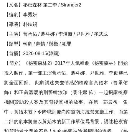
【又名】祕密森林 第二季 / Stranger2
【編劇】李秀妍
【導演】朴鉉錫
【主演】曹承佑 / 裴斗娜 / 李浚赫 / 尹世雅 / 崔武成
【類型】韓劇 / 劇情 / 懸疑 / 犯罪
【首播】2020-08-15(韓國)
【簡介】《祕密森林2》2017年人氣韓劇《祕密森林》開始
投入製作，第一部主演曹承佑、裴斗娜、尹世雅、李俊赫已
將全面回歸。 此劇講述失去情感的檢察官黃始木（曹承佑
飾）和正義溫暖的刑警韓汝珍（裴斗娜 飾）一起揭露檢察
機關贊助殺人案及其背後真相的故事。在第一部最後一集
中，黃始木被下令降職到慶尚南道南海統營支廳工作。而第
二部的劇本將會以黃始木的新工作單位爲背景，講述檢察官
和贊助者之間的不爲人知的祕密被逐漸揭開的過程。 《祕