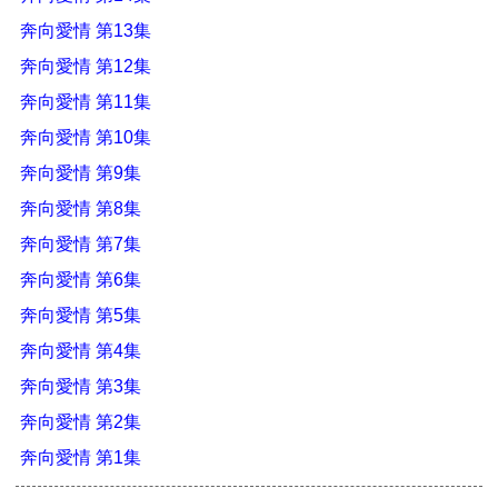
奔向愛情 第13集
奔向愛情 第12集
奔向愛情 第11集
奔向愛情 第10集
奔向愛情 第9集
奔向愛情 第8集
奔向愛情 第7集
奔向愛情 第6集
奔向愛情 第5集
奔向愛情 第4集
奔向愛情 第3集
奔向愛情 第2集
奔向愛情 第1集