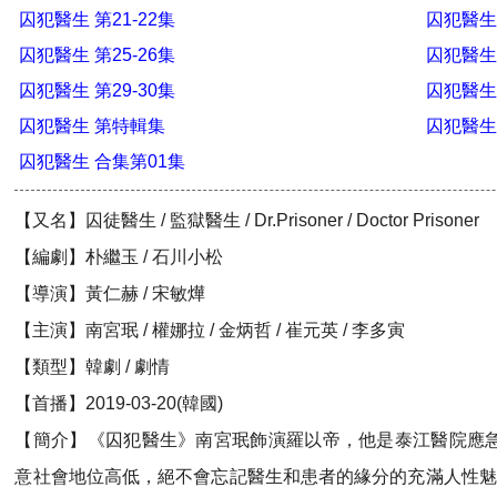
囚犯醫生 第21-22集
囚犯醫生 
囚犯醫生 第25-26集
囚犯醫生 
囚犯醫生 第29-30集
囚犯醫生 
囚犯醫生 第特輯集
囚犯醫生
囚犯醫生 合集第01集
【又名】囚徒醫生 / 監獄醫生 / Dr.Prisoner / Doctor Prisoner
【編劇】朴繼玉 / 石川小松
【導演】黃仁赫 / 宋敏燁
【主演】南宮珉 / 權娜拉 / 金炳哲 / 崔元英 / 李多寅
【類型】韓劇 / 劇情
【首播】2019-03-20(韓國)
【簡介】《囚犯醫生》南宮珉飾演羅以帝，他是泰江醫院應
意社會地位高低，絕不會忘記醫生和患者的緣分的充滿人性魅