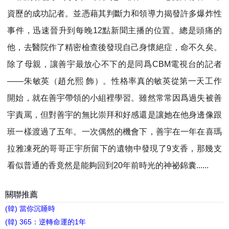
資歷的成功記者。並憑藉其判斷力和領導力揭發許多爆炸性
事件，迅速晉升到每晚12點新聞主播的位置。總是頭痛的
他，去醫院作了精密檢查後發現自己身懷絕症，命不久矣。
除了母親，讓善宇最放心不下的是同爲CBM電視台的記者
——朱敏英（趙允熙 飾）。性格率真的敏英從第一天工作
開始，就在善宇帶領的小組裡學習。雖然常常因爲過失被善
宇責罵，但對善宇的無比崇拜和好感還是讓她在他身邊像跟
班一樣渡過了五年。一次偶然的機會下，善宇在一年在喜瑪
拉雅凍死的哥哥正宇所留下的遺物中發現了9支香，那幾支
看似普通的香竟然是能夠回到20年前時光的神祕錦囊......
關聯推薦
(韓) 當你沉睡時
(韓) 365：逆轉命運的1年