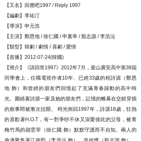
【又名】回應吧1997 / Reply 1997
【編劇】李祐汀
【導演】申元浩
【主演】鄭恩地 / 徐仁國 / 申素率 / 殷志源 / 李浩沅
【類型】韓劇 / 劇情 / 喜劇 / 愛情
【首播】2012-07-24(韓國)
【簡介】《請回答1997》2012年7月，釜山廣安高中第38屆
同學會上，任職電視作者10年、已經33歲的程詩源（鄭恩
地 飾）和曾經的朋友們回憶起了充滿青春躁動的高中時
光。圍繞著詩源一家及她的朋友們，記憶的帷幕在交錯穿插
的敘事間被漸次拉開。 時光倒回1997年，詩源18歲，狂熱
的喜歡著H.O.T，有一對爭吵不休又深愛彼此的父母，被青
梅竹馬的鄖雲宰（徐仁國 飾）默默守護而不自知。兩人的
身邊聚集著江俊熙（李浩沅 飾）、道何燦（殷志源 飾）、