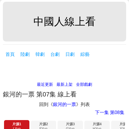
中國人線上看
首頁
陸劇
韓劇
台劇
日劇
綜藝
最近更新
最新上架
全部戲劇
銀河的一票 第07集 線上看
回到《
銀河的一票
》列表
下一集
第08集
片源1
片源2
片源3
片源4
片源5
LYun
FYun
GYun
HYun
XYun