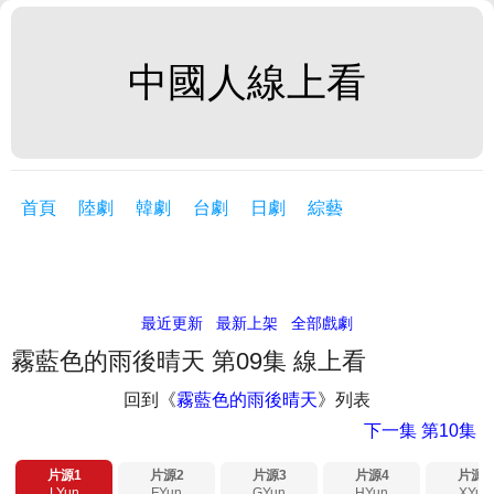
中國人線上看
首頁
陸劇
韓劇
台劇
日劇
綜藝
最近更新
最新上架
全部戲劇
霧藍色的雨後晴天 第09集 線上看
回到《
霧藍色的雨後晴天
》列表
下一集
第10集
片源1
片源2
片源3
片源4
片源5
LYun
FYun
GYun
HYun
XYun