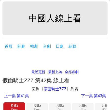
中國人線上看
首頁
陸劇
韓劇
台劇
日劇
綜藝
最近更新
最新上架
全部戲劇
假面騎士ZZZ 第42集 線上看
回到《
假面騎士ZZZ
》列表
上一集
第41集
下一集
第43集
片源1
片源2
片源3
片源4
片源5
FYun
FYun
LYun
LYun
SYun