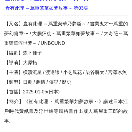
豈有此理 ～蔦重繁華如夢故事～ 第03集
【又名】豈有此理 ～蔦重榮華乃夢噺～ / 書業鬼才〜蔦重的
夢幻篇章〜 / 大膽狂徒～蔦重繁華如夢故事～ / 大奇葩～蔦
重榮華浮世夢～ / UNBOUND
【編劇】森下佳子
【導演】大原拓
【主演】橫濱流星 / 渡邊謙 / 小芝風花 / 染谷將太 / 宮澤冰魚
【類型】日劇 / 劇情 / 傳記 / 歷史
【首播】2025-01-05(日本)
【簡介】《豈有此理 ～蔦重繁華如夢故事～》講述日本江
戶時代黃紙畫及浮世繪等風格畫作出版人蔦屋重三郎的故
事。