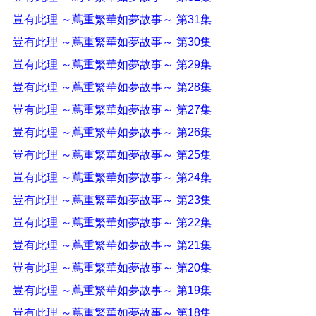
豈有此理 ～蔦重繁華如夢故事～ 第31集
豈有此理 ～蔦重繁華如夢故事～ 第30集
豈有此理 ～蔦重繁華如夢故事～ 第29集
豈有此理 ～蔦重繁華如夢故事～ 第28集
豈有此理 ～蔦重繁華如夢故事～ 第27集
豈有此理 ～蔦重繁華如夢故事～ 第26集
豈有此理 ～蔦重繁華如夢故事～ 第25集
豈有此理 ～蔦重繁華如夢故事～ 第24集
豈有此理 ～蔦重繁華如夢故事～ 第23集
豈有此理 ～蔦重繁華如夢故事～ 第22集
豈有此理 ～蔦重繁華如夢故事～ 第21集
豈有此理 ～蔦重繁華如夢故事～ 第20集
豈有此理 ～蔦重繁華如夢故事～ 第19集
豈有此理 ～蔦重繁華如夢故事～ 第18集