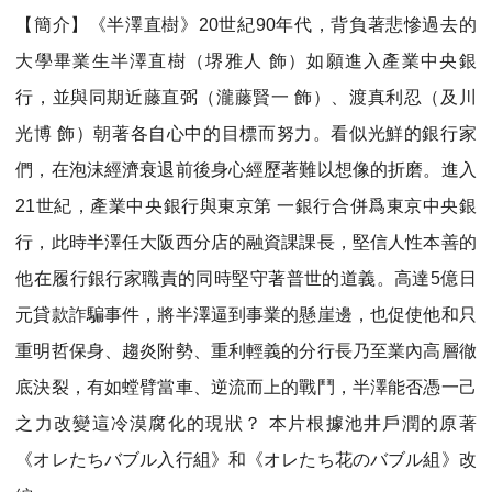
【簡介】《半澤直樹》20世紀90年代，背負著悲慘過去的
大學畢業生半澤直樹（堺雅人 飾）如願進入產業中央銀
行，並與同期近藤直弼（瀧藤賢一 飾）、渡真利忍（及川
光博 飾）朝著各自心中的目標而努力。看似光鮮的銀行家
們，在泡沫經濟衰退前後身心經歷著難以想像的折磨。進入
21世紀，產業中央銀行與東京第 一銀行合併爲東京中央銀
行，此時半澤任大阪西分店的融資課課長，堅信人性本善的
他在履行銀行家職責的同時堅守著普世的道義。高達5億日
元貸款詐騙事件，將半澤逼到事業的懸崖邊，也促使他和只
重明哲保身、趨炎附勢、重利輕義的分行長乃至業內高層徹
底決裂，有如螳臂當車、逆流而上的戰鬥，半澤能否憑一己
之力改變這冷漠腐化的現狀？ 本片根據池井戶潤的原著
《オレたちバブル入行組》和《オレたち花のバブル組》改