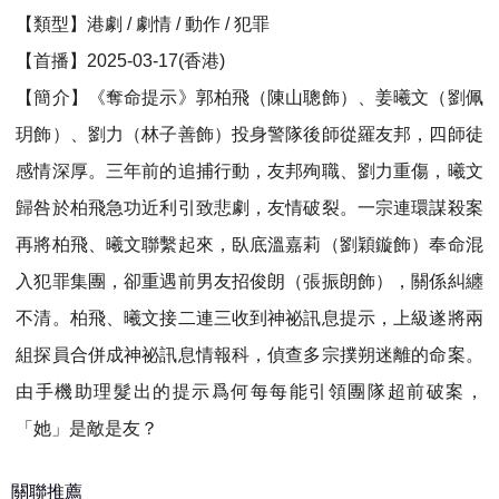
【類型】港劇 / 劇情 / 動作 / 犯罪
【首播】2025-03-17(香港)
【簡介】《奪命提示》郭柏飛（陳山聰飾）、姜曦文（劉佩
玥飾）、劉力（林子善飾）投身警隊後師從羅友邦，四師徒
感情深厚。三年前的追捕行動，友邦殉職、劉力重傷，曦文
歸咎於柏飛急功近利引致悲劇，友情破裂。一宗連環謀殺案
再將柏飛、曦文聯繫起來，臥底溫嘉莉（劉穎鏇飾）奉命混
入犯罪集團，卻重遇前男友招俊朗（張振朗飾），關係糾纏
不清。柏飛、曦文接二連三收到神祕訊息提示，上級遂將兩
組探員合併成神祕訊息情報科，偵查多宗撲朔迷離的命案。
由手機助理髮出的提示爲何每每能引領團隊超前破案，
「她」是敵是友？
關聯推薦