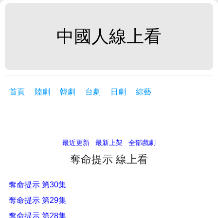
中國人線上看
首頁
陸劇
韓劇
台劇
日劇
綜藝
最近更新
最新上架
全部戲劇
奪命提示 線上看
奪命提示 第30集
奪命提示 第29集
奪命提示 第28集