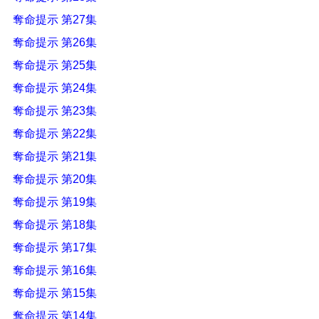
奪命提示 第27集
奪命提示 第26集
奪命提示 第25集
奪命提示 第24集
奪命提示 第23集
奪命提示 第22集
奪命提示 第21集
奪命提示 第20集
奪命提示 第19集
奪命提示 第18集
奪命提示 第17集
奪命提示 第16集
奪命提示 第15集
奪命提示 第14集