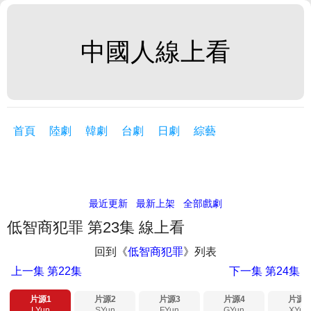
中國人線上看
首頁
陸劇
韓劇
台劇
日劇
綜藝
最近更新
最新上架
全部戲劇
低智商犯罪 第23集 線上看
回到《
低智商犯罪
》列表
上一集
第22集
下一集
第24集
片源1
片源2
片源3
片源4
片源5
LYun
SYun
FYun
GYun
XYun