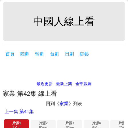
中國人線上看
首頁
陸劇
韓劇
台劇
日劇
綜藝
最近更新
最新上架
全部戲劇
家業 第42集 線上看
回到《
家業
》列表
上一集
第41集
片源1
片源2
片源3
片源4
片源5
LYun
FYun
SYun
GYun
XYun