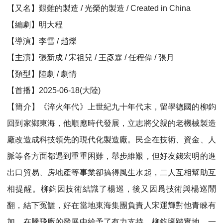
【又名】艱難的製造 / 光榮的製造 / Created in China
【編劇】明大程
【導演】李雪 / 趙爍
【主演】張新成 / 宋祖兒 / 王彥霖 / 任程偉 / 張月
【類型】陸劇 / 劇情
【首播】2025-06-18(大陸)
【簡介】《淬火年代》上世紀九十年代末，留學德國的柳鈞
回到家鄉東海，他順應時代發展，立志將父親的老機械製造
廠改造成科技領先的現代化製造廠。民企在技術、資金、人
脈等各方面都遇到重重困難，舉步維艱，但好友錢宏明的進
出口貿易、房地產等事業卻搞得風生水起，二人互相幫助互
相提醒。柳鈞因技術結識了楊巡，後又因爲技術與楊巡鬧
翻，結下冤讎，好在當地東海集團負責人宋運輝對他青睞有
加，在騰飛廠的發展中給予了有力支持。柳鈞腳踏實地，一