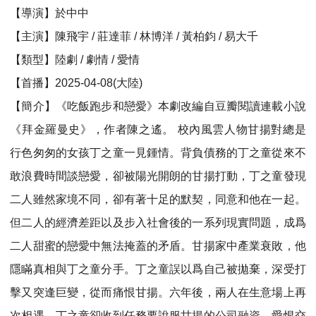
【導演】於中中
【主演】陳飛宇 / 莊達菲 / 林博洋 / 黃柏鈞 / 易大千
【類型】陸劇 / 劇情 / 愛情
【首播】2025-04-08(大陸)
【簡介】《吃飯跑步和戀愛》本劇改編自豆瓣閱讀連載小說
《拜金羅曼史》，作者陳之遙。 校內風雲人物甘揚對總是
行色匆匆的女孩丁之童一見鍾情。背負債務的丁之童從來不
敢浪費時間談戀愛，卻被陽光開朗的甘揚打動，丁之童發現
二人雖然家境不同，卻有著十足的默契，同意和他在一起。
但二人的經濟差距以及步入社會後的一系列現實問題，成爲
二人甜蜜的戀愛中無法掩蓋的矛盾。甘揚家中產業衰敗，他
隱瞞真相與丁之童分手。丁之童誤以爲自己被拋棄，深受打
擊又突逢巨變，從而痛恨甘揚。六年後，兩人在生意場上再
次相遇，丁之童卻收到任務要說服甘揚的公司融資。愛恨交