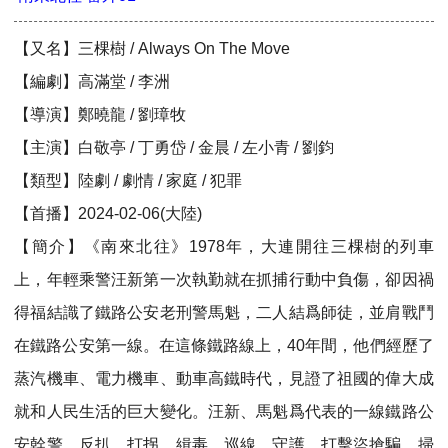
【又名】三棵樹 / Always On The Move
【編劇】高滿堂 / 李洲
【導演】鄭曉龍 / 劉璋牧
【主演】白敬亭 / 丁勇岱 / 金晨 / 左小青 / 劉鈞
【類型】陸劇 / 劇情 / 家庭 / 犯罪
【首播】2024-02-06(大陸)
【簡介】《南來北往》1978年，大連開往三棵樹的列車
上，年輕乘警汪新第一次執勤就在抓捕行動中負傷，卻因禍
得福結識了鐵路公安老刑警馬魁，二人結爲師徒，並肩戰鬥
在鐵路公安第一線。在這條鐵路線上，40年間，他們經歷了
蒸汽機車、電力機車、動車高鐵時代，見證了祖國的偉大成
就和人民生活的巨大變化。汪新、馬魁爲代表的一線鐵路公
安幹警，反扒、打拐、緝毒、巡線、守護、打擊盜搶騙、掃