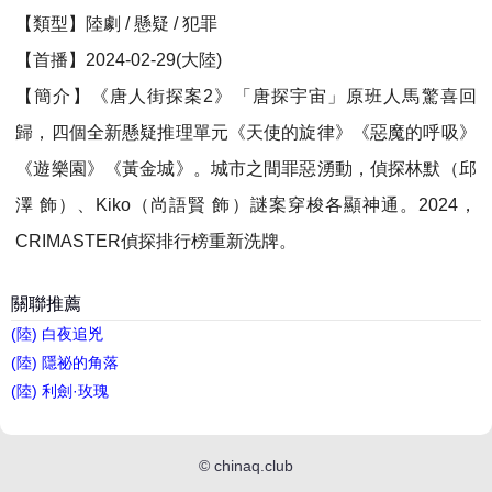
【類型】陸劇 / 懸疑 / 犯罪
【首播】2024-02-29(大陸)
【簡介】《唐人街探案2》「唐探宇宙」原班人馬驚喜回
歸，四個全新懸疑推理單元《天使的旋律》《惡魔的呼吸》
《遊樂園》《黃金城》。城市之間罪惡湧動，偵探林默（邱
澤 飾）、Kiko（尚語賢 飾）謎案穿梭各顯神通。2024，
CRIMASTER偵探排行榜重新洗牌。
關聯推薦
(陸) 白夜追兇
(陸) 隱祕的角落
(陸) 利劍·玫瑰
©
chinaq.club