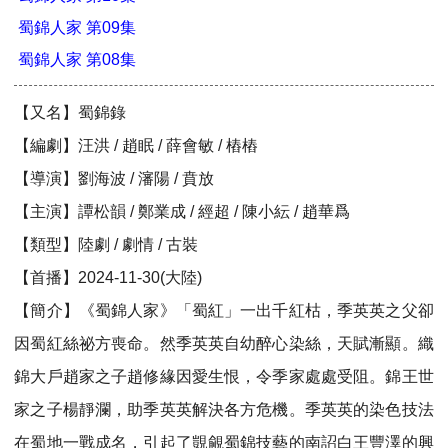
蜀錦人家 第09集
蜀錦人家 第08集
【又名】蜀錦錄
【編劇】汪洪 / 趙眠 / 薛會敏 / 樁樁
【導演】劉海波 / 瀋陽 / 賁放
【主演】譚松韻 / 鄭業成 / 經超 / 陳小紜 / 趙華爲
【類型】陸劇 / 劇情 / 古裝
【首播】2024-11-30(大陸)
【簡介】《蜀錦人家》「蜀紅」一出千紅枯，季英英之父卻
因蜀紅絲祕方喪命。然季英英自幼醉心染絲，天賦漸顯。織
錦大戶趙家之子趙修緣因愛生恨，令季家處處受阻。錦王世
家之子楊靜瀾，助季英英解決各方危機。季英英的染色技法
在蜀地一戰成名，引起了覬覦蜀錦技藝的南詔白王豐澤的興