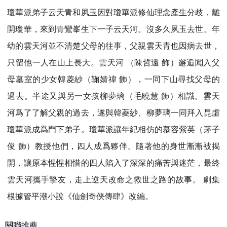
瓊華派弟子云天青和夙玉因對瓊華派修仙理念產生分歧，離
開瓊華，來到青鸞峯生下一子云天河。沒多久夙玉去世。年
幼的雲天河並不清楚父母的往事，父親雲天青也因病去世，
只留他一人在山上長大。雲天河 （陳哲遠 飾）邂逅闖入父
母墓室的少女韓菱紗（鞠婧禕 飾），一同下山尋找父母的
過去。半途又與另一女孩柳夢璃（毛曉慧 飾）相識。雲天
河爲了了解父親的過去，遂與韓菱紗、柳夢璃一同拜入昆虛
瓊華派成爲門下弟子。瓊華派讓年紀相仿的慕容紫英（茅子
俊 飾）教授他們，四人成爲夥伴。隨著他的身世漸漸被揭
開，讓原本惺惺相惜的四人陷入了深深的痛苦與迷茫，最終
雲天河攜手摯友，走上逆天改命之救世之路的故事。 劇集
根據管平潮小說《仙劍奇俠傳肆》改編。
關聯推薦