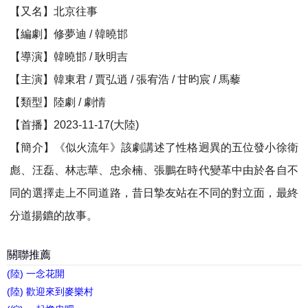
【又名】北京往事
【編劇】修夢迪 / 韓曉邯
【導演】韓曉邯 / 耿明吉
【主演】韓東君 / 賈弘逍 / 張宥浩 / 甘昀宸 / 馬藜
【類型】陸劇 / 劇情
【首播】2023-11-17(大陸)
【簡介】《似火流年》該劇講述了性格迥異的五位發小徐衛
彪、汪磊、林志華、忠余楠、張鵬在時代變革中由於各自不
同的選擇走上不同道路，昔日摯友站在不同的對立面，最終
分道揚鑣的故事。
關聯推薦
(陸) 一念花開
(陸) 歡迎來到麥樂村