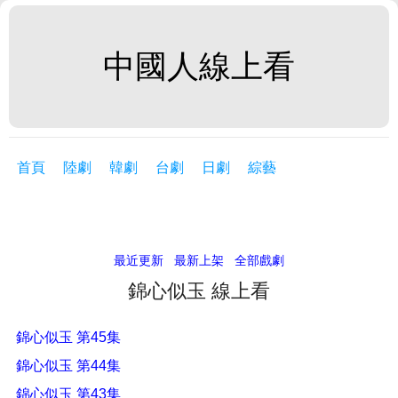
中國人線上看
首頁
陸劇
韓劇
台劇
日劇
綜藝
最近更新
最新上架
全部戲劇
錦心似玉 線上看
錦心似玉 第45集
錦心似玉 第44集
錦心似玉 第43集