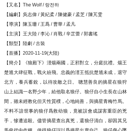
【又名】The Wolf / 랑전하
【編劇】吳志偉 / 黃紀柔 / 陳健豪 / 孟芝 / 陳芃雯
【導演】陳玉珊 / 王爲 / 曹華 / 孟凡
【主演】王大陸 / 李沁 / 肖戰 / 辛芷蕾 / 郭書瑤
【類型】陸劇 / 古裝
【首播】2020-11-19(大陸)
【簡介】《狼殿下》溍煬兩國，正邪對立，分庭抗禮。煬王
楚馗大肆征戰，戰火紛飛。忠義的溍王抵抗楚馗未成，退守
北方，養兵蓄銳，以待攻敵之日。 聰慧善良的摘星在狼狩
山上結識一名野少年，給他取名狼仔。狼仔自小生長在山林
間，雖未經教化但天性質樸，心地純善，與摘星青梅竹馬。
不料不諳世事的狼仔爲救幼狼，竟被誤會成謀害重臣的兇
手，慘遭追殺。儘管摘星查出真兇，還狼仔清白，卻因其兄
馬俊從中作梗，使得狼仔誤以爲摘星出賣自己，狼仔傷心墜