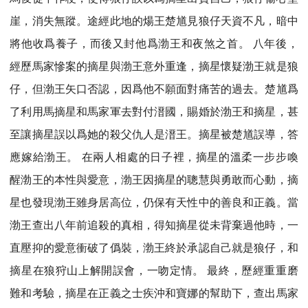
崖，消失無蹤。途經此地的煬王楚馗見狼仔天資不凡，暗中
將他收爲養子，而後又封他爲渤王和夜煞之首。 八年後，
經歷馬家慘案的摘星與渤王意外重逢，摘星懷疑渤王就是狼
仔，但渤王矢口否認，因爲他不願面對痛苦的過去。楚馗爲
了利用馬摘星和馬家軍去對付溍國，賜婚於渤王和摘星，甚
至讓摘星誤以爲她的殺父仇人是溍王。摘星被楚馗誤導，答
應嫁給渤王。 在兩人相處的日子裡，摘星的溫柔一步步喚
醒渤王的本性與愛意，渤王因摘星的聰慧與勇敢而心動，摘
星也發現渤王雖身居高位，仍保有天性中的善良和正義。當
渤王查出八年前追殺的真相，得知摘星從未背棄過他時，一
直壓抑的愛意衝破了僞裝，渤王終於承認自己就是狼仔，和
摘星在狼狩山上解開誤會，一吻定情。 最終，歷經重重磨
難和考驗，摘星在正義之士疾沖和寶娜的幫助下，查出馬家