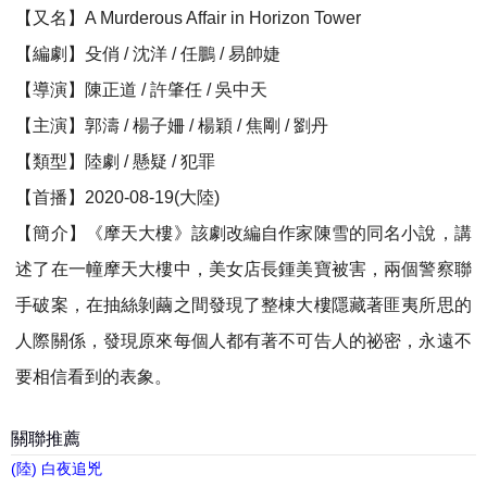
【又名】A Murderous Affair in Horizon Tower
【編劇】殳俏 / 沈洋 / 任鵬 / 易帥婕
【導演】陳正道 / 許肇任 / 吳中天
【主演】郭濤 / 楊子姍 / 楊穎 / 焦剛 / 劉丹
【類型】陸劇 / 懸疑 / 犯罪
【首播】2020-08-19(大陸)
【簡介】《摩天大樓》該劇改編自作家陳雪的同名小說，講
述了在一幢摩天大樓中，美女店長鍾美寶被害，兩個警察聯
手破案，在抽絲剝繭之間發現了整棟大樓隱藏著匪夷所思的
人際關係，發現原來每個人都有著不可告人的祕密，永遠不
要相信看到的表象。
關聯推薦
(陸) 白夜追兇